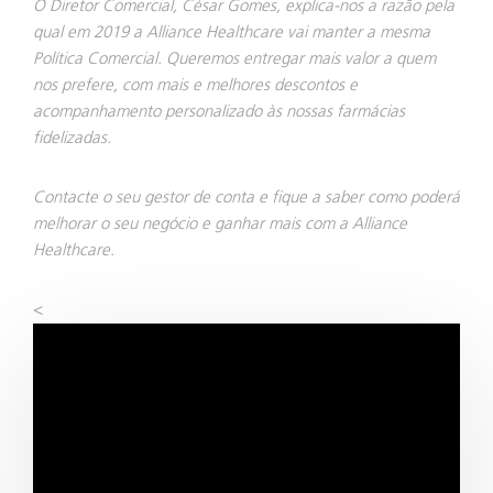
O Diretor Comercial, César Gomes, explica-nos a razão pela
qual em 2019 a Alliance Healthcare vai manter a mesma
Política Comercial. Queremos entregar mais valor a quem
nos prefere, com mais e melhores descontos e
acompanhamento personalizado às nossas farmácias
fidelizadas.
Contacte o seu gestor de conta e fique a saber como poderá
melhorar o seu negócio e ganhar mais com a Alliance
Healthcare.
<