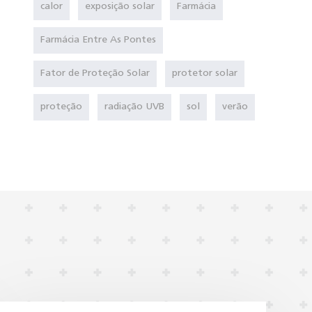
calor
exposição solar
Farmácia
Farmácia Entre As Pontes
Fator de Proteção Solar
protetor solar
proteção
radiação UVB
sol
verão