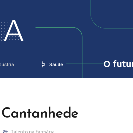
O futu
dústria
Saúde
, Cantanhede
Talento na Farmácia