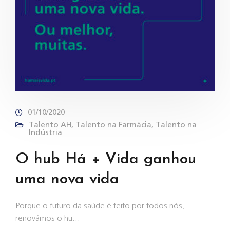
01/10/2020
Talento AH
,
Talento na Farmácia
,
Talento na
Indústria
O hub Há + Vida ganhou
uma nova vida
Porque o futuro da saúde é feito por todos nós,
renovámos o hu…