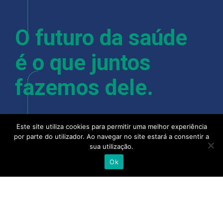
O futuro da saúde
é o que juntos
fazemos dele.
Este site utiliza cookies para permitir uma melhor experiência
Com mais de 400 colaboradores, instalações em
por parte do utilizador. Ao navegar no site estará a consentir a
Lisboa, Porto, Almancil, Castelo Branco, Açores e
sua utilização.
Madeira, a Alliance Healthcare e as suas pessoas
Ok
acreditam que quando se junta a experiência,
talento e competência de todo o setor, camos
cada vez mais próximos de uma saúde melhor.