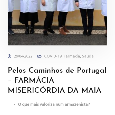
29/04/2022
COVID-19
,
Farmácia
,
Saúde
Pelos Caminhos de Portugal
– FARMÁCIA
MISERICÓRDIA DA MAIA
O que mais valoriza num armazenista?