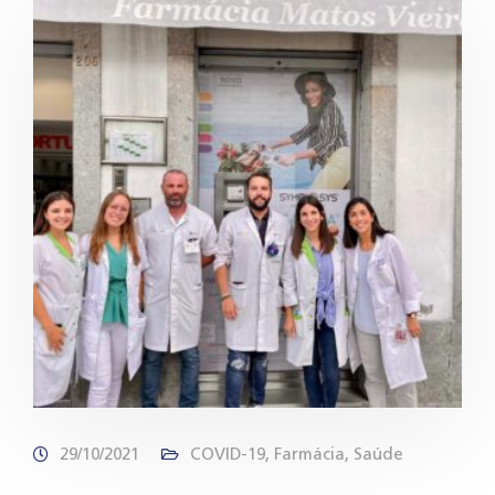
29/10/2021
COVID-19
,
Farmácia
,
Saúde