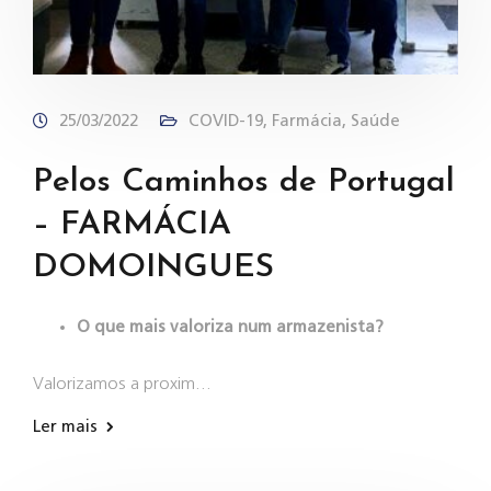
25/03/2022
COVID-19
,
Farmácia
,
Saúde
Pelos Caminhos de Portugal
– FARMÁCIA
DOMOINGUES
O que mais valoriza num armazenista?
Valorizamos a proxim…
Ler mais