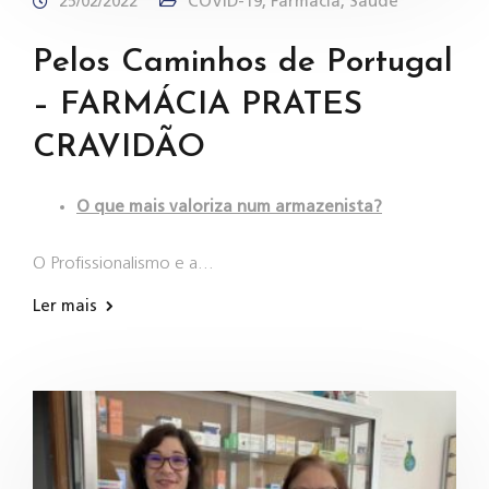
25/02/2022
COVID-19
,
Farmácia
,
Saúde
Pelos Caminhos de Portugal
– FARMÁCIA PRATES
CRAVIDÃO
O que mais valoriza num armazenista?
O Profissionalismo e a…
Ler mais