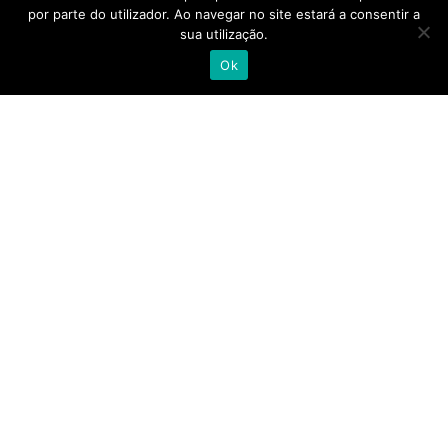
por parte do utilizador. Ao navegar no site estará a consentir a
sua utilização.
Com mais de 400 colaboradores, instalações em
Ok
Lisboa, Porto, Almancil, Castelo Branco, Açores e
Madeira, a Alliance Healthcare e as suas pessoas
acreditam que quando se junta a experiência,
talento e competência de todo o setor, camos
cada vez mais próximos de uma saúde melhor.
alliance-healthcare.pt