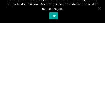
por parte do utilizador. Ao navegar no site estará a consentir a
sua utilização.
Com mais de 400 colaboradores, instalações em
Ok
Lisboa, Porto, Almancil, Castelo Branco, Açores e
Madeira, a Alliance Healthcare e as suas pessoas
acreditam que quando se junta a experiência,
talento e competência de todo o setor, camos
cada vez mais próximos de uma saúde melhor.
alliance-healthcare.pt