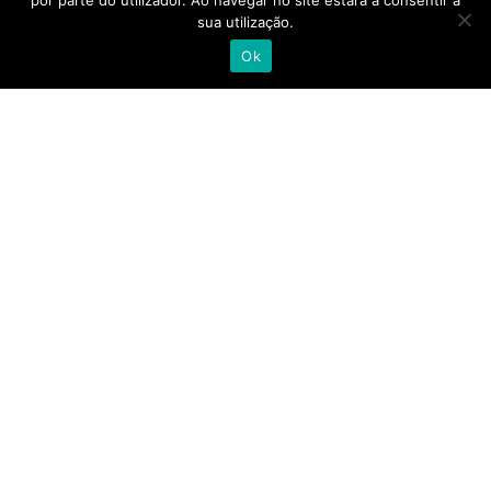
por parte do utilizador. Ao navegar no site estará a consentir a
Lisboa, Porto, Almancil, Castelo Branco, Açores e
sua utilização.
Madeira, a Alliance Healthcare e as suas pessoas
Ok
acreditam que quando se junta a experiência,
talento e competência de todo o setor, camos
cada vez mais próximos de uma saúde melhor.
alliance-healthcare.pt
© 2023 ALLIANCE HEALTHCARE. TODOS OS DIREITOS
RESERVADOS.