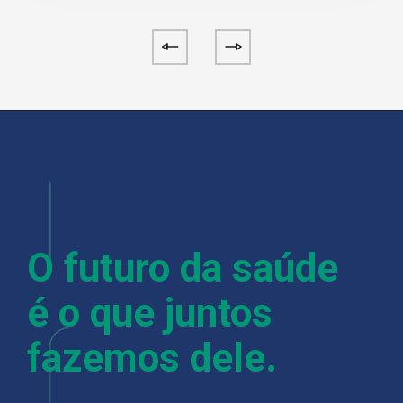
O futuro da saúde
é o que juntos
fazemos dele.