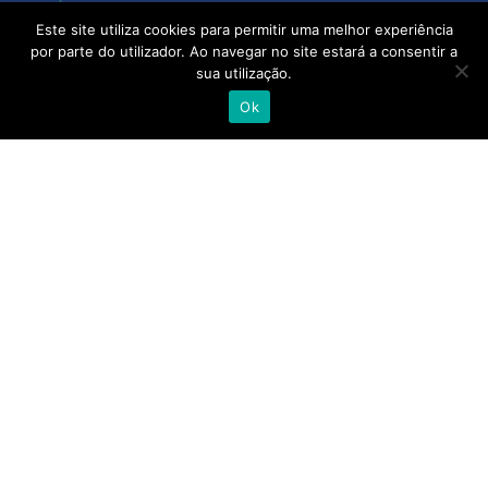
Este site utiliza cookies para permitir uma melhor experiência
Com mais de 400 colaboradores, instalações em
por parte do utilizador. Ao navegar no site estará a consentir a
Lisboa, Porto, Almancil, Castelo Branco, Açores e
sua utilização.
Madeira, a Alliance Healthcare e as suas pessoas
Ok
acreditam que quando se junta a experiência,
talento e competência de todo o setor, camos
cada vez mais próximos de uma saúde melhor.
alliance-healthcare.pt