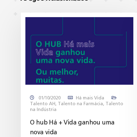
01/10/2020
Há mais Vida
Talento AH
,
Talento na Farmácia
,
Talento
na Indústria
O hub Há + Vida ganhou uma
nova vida