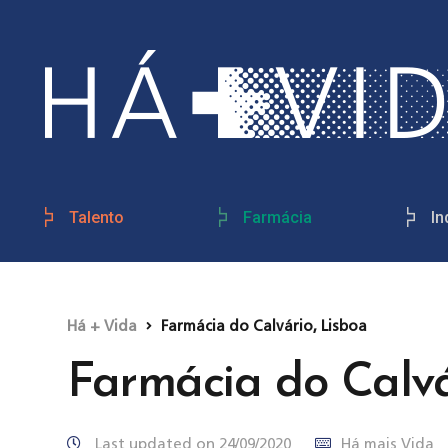
Talento
Farmácia
In
Há + Vida
Farmácia do Calvário, Lisboa
Farmácia do Calvá
Last updated on 24/09/2020
Há mais Vida