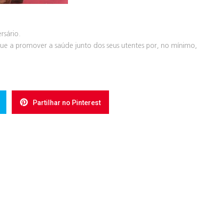
rsário.
nue a promover a saúde junto dos seus utentes por, no mínimo,
Partilhar no Pinterest