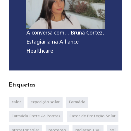
À conversa com… Bruna Cortez,
Estagiária na Alliance
Healthcare
Etiquetas
calor
exposição solar
Farmácia
Farmácia Entre As Pontes
Fator de Proteção Solar
protetor solar
proteção
radiação UVB
sol