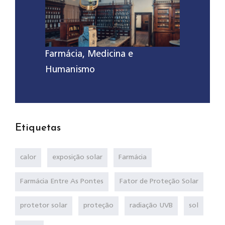
Farmácia, Medicina e
Humanismo
Etiquetas
calor
exposição solar
Farmácia
Farmácia Entre As Pontes
Fator de Proteção Solar
protetor solar
proteção
radiação UVB
sol