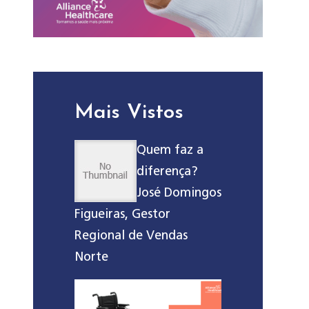
Mais Vistos
Quem faz a
diferença?
José Domingos
Figueiras, Gestor
Regional de Vendas
Norte