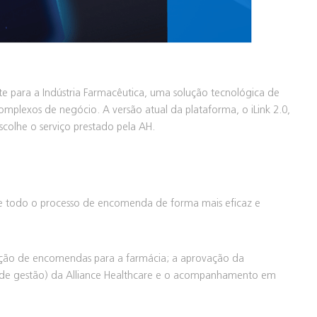
nte para a Indústria Farmacêutica, uma solução tecnológica de
complexos de negócio. A versão atual da plataforma, o iLink 2.0,
colhe o serviço prestado pela AH.
e todo o processo de encomenda de forma mais eficaz e
iação de encomendas para a farmácia; a aprovação da
 de gestão) da Alliance Healthcare e o acompanhamento em