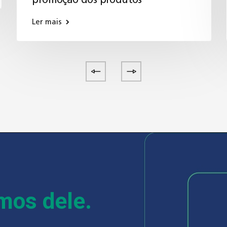
promoção dos produtos
Ler mais
emos dele.