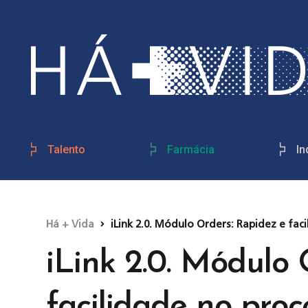
Talento
Farmácia
In
Há + Vida
iLink 2.0. Módulo Orders: Rapidez e fa
iLink 2.0. Módulo 
facilidade no pro