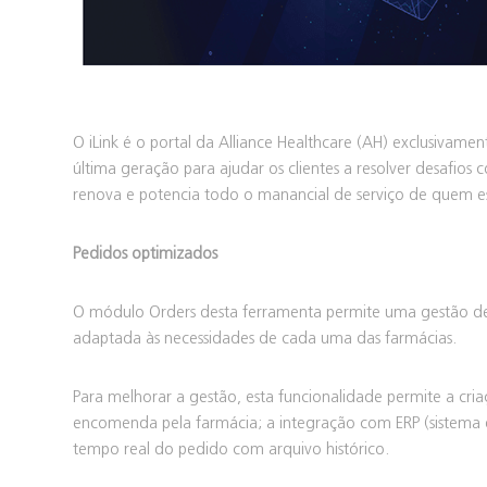
O iLink é o portal da Alliance Healthcare (AH) exclusivame
última geração para ajudar os clientes a resolver desafios 
renova e potencia todo o manancial de serviço de quem es
Pedidos optimizados
O módulo Orders desta ferramenta permite uma gestão d
adaptada às necessidades de cada uma das farmácias.
Para melhorar a gestão, esta funcionalidade permite a cr
encomenda pela farmácia; a integração com ERP (sistema
tempo real do pedido com arquivo histórico.