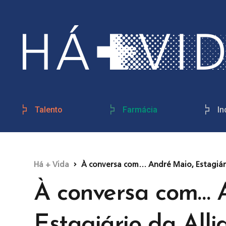
Talento
Farmácia
In
Há + Vida
À conversa com… André Maio, Estagiári
À conversa com… 
Estagiário da All