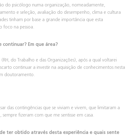
enção do psicólogo numa organização, nomeadamente,
amento e seleção, avaliação do desempenho, clima e cultura
idades tinham por base a grande importância que esta
 o foco na pessoa.
e continuar? Em que área?
 (RH, do Trabalho e das Organizações), após a qual voltarei
arto continuar a investir na aquisição de conhecimentos nesta
um doutoramento.
esar das contingências que se viviam e vivem, que limitaram a
re, sempre fizeram com que me sentisse em casa.
e ter obtido através desta experiência e quais sente