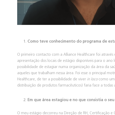
Como teve conhecimento do programa de estági
O primeiro contacto com a Alliance Healthcare foi através
apresentação dos locais de estágio disponíveis para o an
possibilidade de estagiar numa organização da área da saú
aqueles que trabalham nessa área. Foi esse o principal mot
Healthcare, de ter a possibilidade de viver
in loco
como uma 
distribuição de produtos farmacêuticos) faria face a todas
Em que área estagiou e no que consistia o seu
O meu estágio decorreu na Direção de RH, Certificação e 