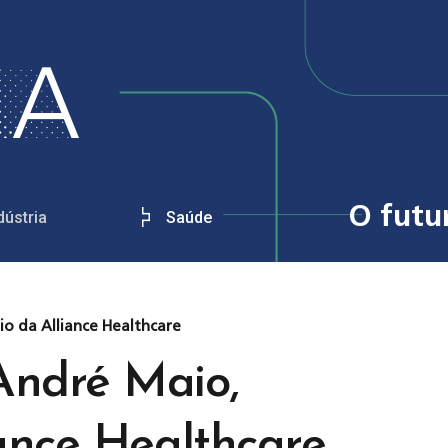
O futu
dústria
Saúde
o da Alliance Healthcare
André Maio,
iance Healthcare