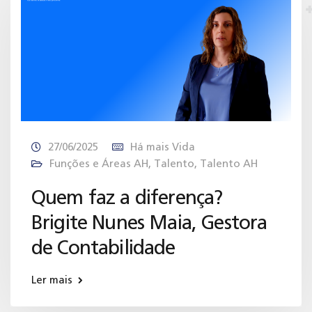
27/06/2025
Há mais Vida
Funções e Áreas AH
,
Talento
,
Talento AH
Quem faz a diferença?
Brigite Nunes Maia, Gestora
de Contabilidade
Ler mais