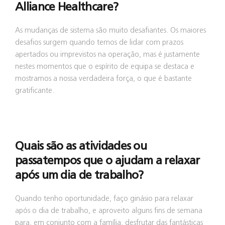
Alliance Healthcare?
As mudanças de sistema são muito desafiantes. Os maiores
desafios surgem quando temos de lidar com prazos
apertados ou imprevistos na operação, mas é justamente
nestes momentos que o espírito de equipa se destaca e
mostramos a nossa verdadeira força, o que é bastante
gratificante.
Quais são as atividades ou
passatempos que o ajudam a relaxar
após um dia de trabalho?
Quando tenho oportunidade, faço ginásio para relaxar
após o dia de trabalho, e aproveito alguns fins de semana
para, em conjunto com a família, desfrutar das fantásticas