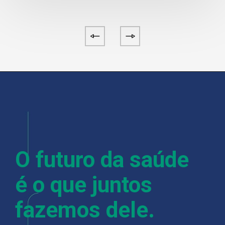
O futuro da saúde
é o que juntos
fazemos dele.