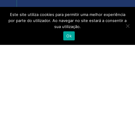
Este site utiliza cookies para permitir uma melhor experiência
Com mais de 400 colaboradores, instalações em
por parte do utilizador. Ao navegar no site estará a consentir a
Lisboa, Porto, Almancil, Castelo Branco, Açores e
sua utilização.
Madeira, a Alliance Healthcare e as suas pessoas
Ok
acreditam que quando se junta a experiência,
talento e competência de todo o setor, camos
cada vez mais próximos de uma saúde melhor.
alliance-healthcare.pt