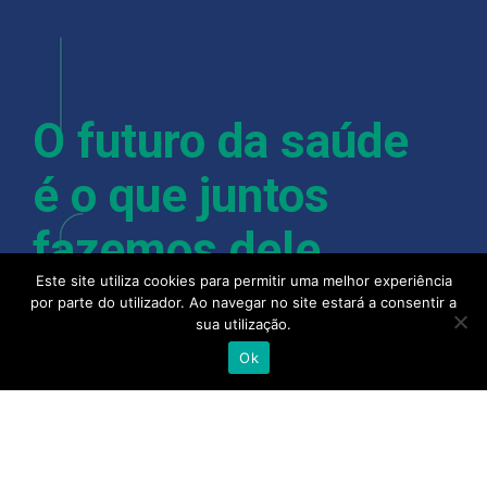
O futuro da saúde
é o que juntos
fazemos dele.
Este site utiliza cookies para permitir uma melhor experiência
por parte do utilizador. Ao navegar no site estará a consentir a
sua utilização.
Com mais de 400 colaboradores, instalações em
Ok
Lisboa, Porto, Almancil, Castelo Branco, Açores e
Madeira, a Alliance Healthcare e as suas pessoas
acreditam que quando se junta a experiência,
talento e competência de todo o setor, camos
cada vez mais próximos de uma saúde melhor.