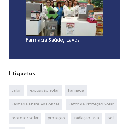
Farmácia Saúde, Lavos
Etiquetas
calor
exposição solar
Farmácia
Farmácia Entre As Pontes
Fator de Proteção Solar
protetor solar
proteção
radiação UVB
sol