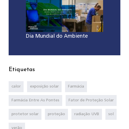
Dia Mundial do Ambiente
Etiquetas
calor
exposição solar
Farmácia
Farmácia Entre As Pontes
Fator de Proteção Solar
protetor solar
proteção
radiação UVB
sol
verão