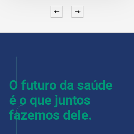
O futuro da saúde
é o que juntos
fazemos dele.