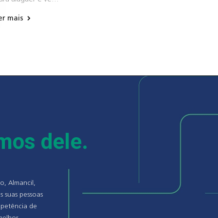
er mais
emos dele.
o, Almancil,
s suas pessoas
mpetência de