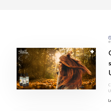
e
C
U
L