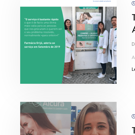
D
A
L