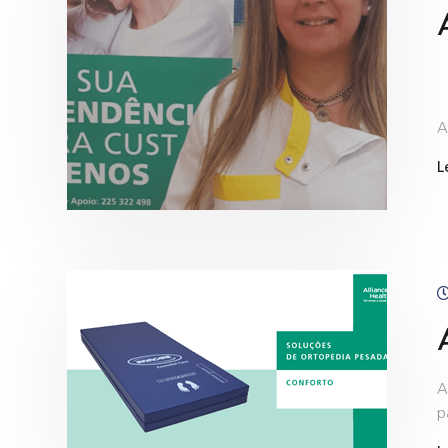
A
L
A
p