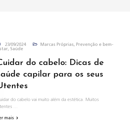
23/09/2024
Marcas Próprias
,
Prevenção e bem-
star
,
Saúde
Cuidar do cabelo: Dicas de
saúde capilar para os seus
Utentes
uidar do cabelo vai muito além da estética. Muitos
tentes …
er mais