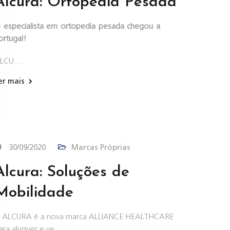
Alcura: Ortopedia Pesada
 especialista em ortopedia pesada chegou a
ortugal!
LCU…
er mais
30/09/2020
Marcas Próprias
Alcura: Soluções de
Mobilidade
 ALCURA é a nova marca ALLIANCE HEALTHCARE
ara aluguer e ve…