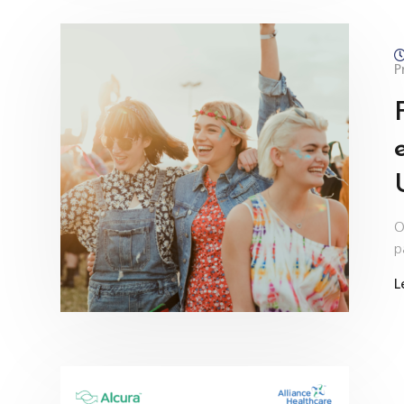
P
O
p
L