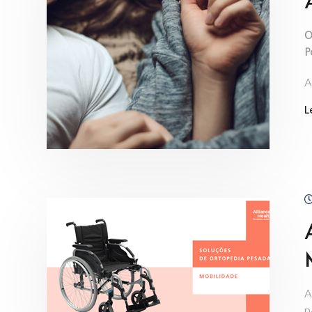
O
P
A
L
A
p