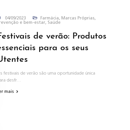
04/09/2023
Farmácia
,
Marcas Próprias
,
revenção e bem-estar
,
Saúde
Festivais de verão: Produtos
essenciais para os seus
Utentes
s festivais de verão são uma oportunidade única
ara desfr…
er mais