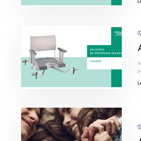
L
A
p
L