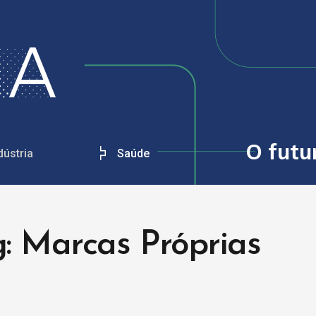
O futu
dústria
Saúde
g: Marcas Próprias