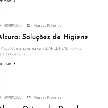
er mais
30/09/2020
Marcas Próprias
Alcura: Soluções de Higiene
 ALCURA é a nova marca ALLIANCE HEALTHCARE
ara aluguer e ve…
er mais
30/09/2020
Marcas Próprias