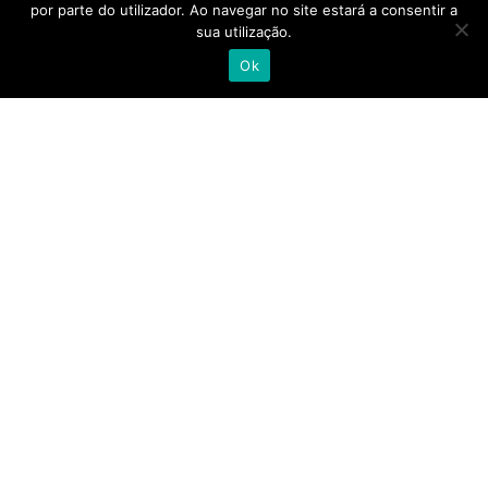
por parte do utilizador. Ao navegar no site estará a consentir a
sua utilização.
Ok
Farmácia, Medicina e Humanismo
Etiquetas
calor
exposição solar
Farmácia
Farmácia Entre As Pontes
Fator de Proteção Solar
protetor solar
proteção
radiação UVB
sol