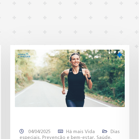
04/04/2025
Há mais Vida
Dias
especiais
,
Prevenção e bem-estar
,
Saúde
,