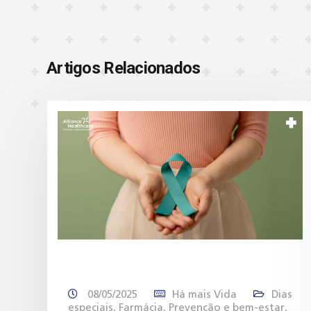
Artigos Relacionados
as
08/05/2025
Há mais Vida
Dias
especiais
,
Farmácia
,
Prevenção e bem-estar
,