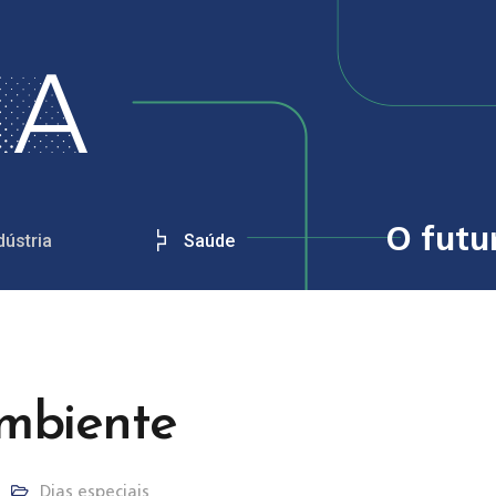
O futu
dústria
Saúde
mbiente
Dias especiais