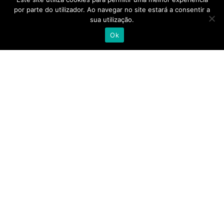
Com mais de 400 colaboradores, instalações em
por parte do utilizador. Ao navegar no site estará a consentir a
Lisboa, Porto, Almancil, Castelo Branco, Açores e
sua utilização.
Madeira, a Alliance Healthcare e as suas pessoas
Ok
acreditam que quando se junta a experiência,
talento e competência de todo o setor, camos
cada vez mais próximos de uma saúde melhor.
alliance-healthcare.pt
© 2023 ALLIANCE HEALTHCARE. TODOS OS DIREITOS