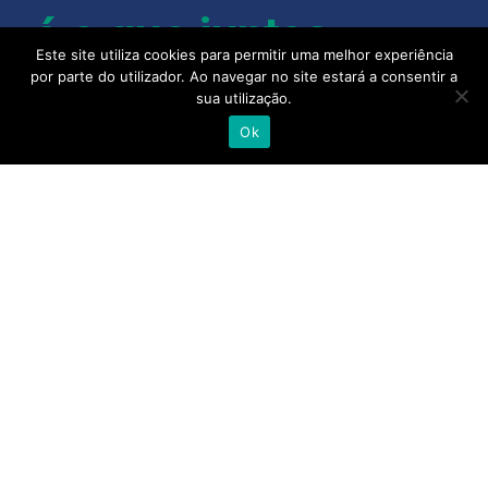
é o que juntos
Este site utiliza cookies para permitir uma melhor experiência
fazemos dele.
por parte do utilizador. Ao navegar no site estará a consentir a
sua utilização.
Ok
Com mais de 400 colaboradores, instalações em
Lisboa, Porto, Almancil, Castelo Branco, Açores e
Madeira, a Alliance Healthcare e as suas pessoas
acreditam que quando se junta a experiência,
talento e competência de todo o setor, camos
cada vez mais próximos de uma saúde melhor.
alliance-healthcare.pt