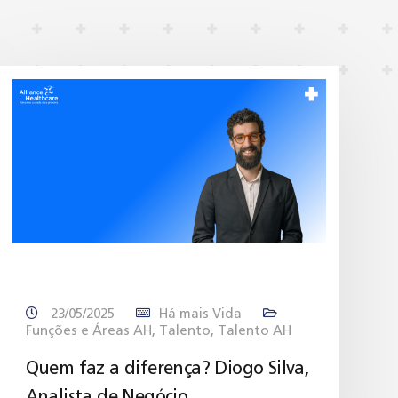
23/05/2025
Há mais Vida
Funções e Áreas AH
,
Talento
,
Talento AH
Quem faz a diferença? Diogo Silva,
Analista de Negócio