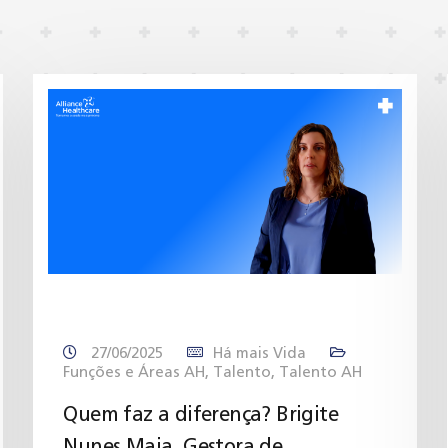
27/06/2025
Há mais Vida
Funções e Áreas AH
,
Talento
,
Talento AH
Quem faz a diferença? Brigite
Nunes Maia, Gestora de