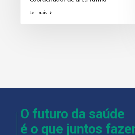
Ler mais
O futuro da saúde
é o que juntos faz