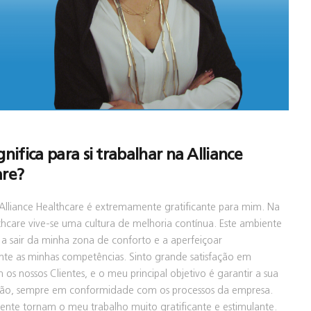
gnifica para si trabalhar na Alliance
are?
 Alliance Healthcare é extremamente gratificante para mim. Na
thcare vive-se uma cultura de melhoria contínua. Este ambiente
 a sair da minha zona de conforto e a aperfeiçoar
te as minhas competências. Sinto grande satisfação em
 os nossos Clientes, e o meu principal objetivo é garantir a sua
ação, sempre em conformidade com os processos da empresa.
iente tornam o meu trabalho muito gratificante e estimulante.