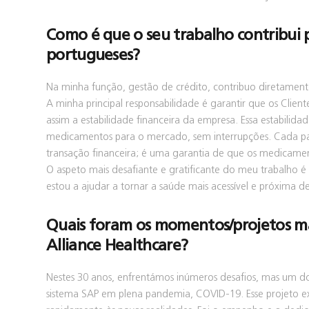
Como é que o seu trabalho contribui 
portugueses?
Na minha função, gestão de crédito, contribuo diretament
A minha principal responsabilidade é garantir que os Cl
assim a estabilidade financeira da empresa. Essa estabilid
medicamentos para o mercado, sem interrupções. Cada p
transação financeira; é uma garantia de que os medicamen
O aspeto mais desafiante e gratificante do meu trabalho é 
estou a ajudar a tornar a saúde mais acessível e próxima d
Quais foram os momentos/projetos mai
Alliance Healthcare?
Nestes 30 anos, enfrentámos inúmeros desafios, mas um 
sistema SAP em plena pandemia, COVID-19. Esse projeto e