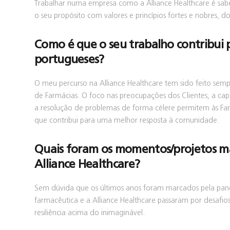
Trabalhar numa empresa como a Alliance Healthcare é sa
o seu propósito com valores e princípios fortes e nobres, 
Como é que o seu trabalho contribui 
portugueses?
O meu percurso na Alliance Healthcare tem sido feito se
de Farmácias. O foco nas preocupações dos Clientes, a cap
a resolução de problemas de forma célere permitem às Far
que contribui para uma melhor resposta à comunidade.
Quais foram os momentos/projetos mai
Alliance Healthcare?
Sem dúvida que os últimos anos foram marcados pela pande
farmacêutica e a Alliance Healthcare passaram por desaf
resiliência acima do inimaginável.