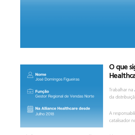
O que si
Healthc
Trabalhar na
da distribui
A responsabi
catalisador n