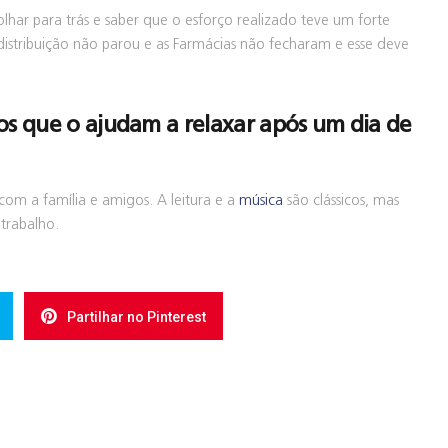
 olhar para trás e saber que o esforço realizado teve um forte
istribuição não parou e as Farmácias não fecharam e esse deve
os que o ajudam a relaxar após um dia de
om a família e amigos. A leitura e a
música
são clássicos, mas
trabalho.
Partilhar no Pinterest