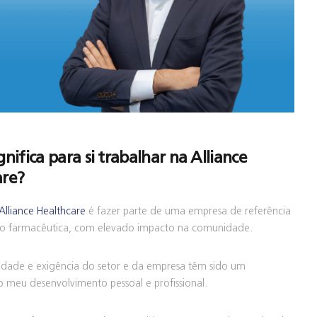
gnifica para si trabalhar na Alliance
are?
Alliance Healthcare
é fazer parte de uma empresa de referência
ção farmacêutica, com elevado impacto na comunidade.
lidade e exigência do setor e da empresa têm sido um
o meu desenvolvimento pessoal e profissional.