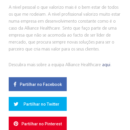
A nível pessoal o que valorizo mais é o bem estar de todos
os que me rodeiam. A nível profissional valorizo muito estar
numa empresa em desenvolvimento constante como é o
caso da Alliance Healthcare. Sinto que faço parte de uma
empresa que não se acomoda ao facto de ser líder de
mercado, que procura sempre novas soluções para ser o
parceiro que cria mais valor para os seus clientes.
Descubra mais sobre a equipa Alliance Healthcare
aqui
.
Partilhar no Facebook
Partilhar no Twitter
Partilhar no Pinterest