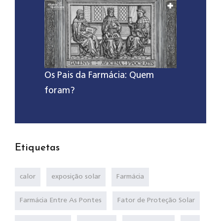
Os Pais da Farmácia: Quem
foram?
Etiquetas
calor
exposição solar
Farmácia
Farmácia Entre As Pontes
Fator de Proteção Solar