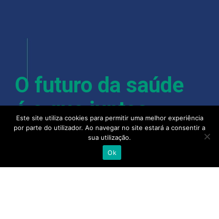
O futuro da saúde
é o que juntos
Este site utiliza cookies para permitir uma melhor experiência
fazemos dele.
por parte do utilizador. Ao navegar no site estará a consentir a
sua utilização.
Ok
Com mais de 400 colaboradores, instalações em
Lisboa, Porto, Almancil, Castelo Branco, Açores e
Madeira, a Alliance Healthcare e as suas pessoas
acreditam que quando se junta a experiência,