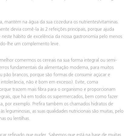
da, mantém na água da sua cozedura os nutrientes/vitaminas
nte devia comê-la às 2 refeições principais, porque ajuda
e neste hábito de excelência da nossa gastronomia pelo menos
ando-lhe um complemento leve.
melhor comermos os cereais na sua forma integral ou semi-
s erros fundamentais da alimentação moderna, para muitos
sa ou pão brancos, porque são formas de consumir açúcar e
ntolerância, não é bom em excesso). Evite, coma
 porque trazem mais fibra para o organismo e proporcionam
ntegrais, que há em todos os supermercados, bem como fazer
oa, por exemplo. Prefira também os chamados hidratos de
 leguminosas, as suas qualidades nutricionais são muitas, pelo
as ou lentilhas.
car refinado que puder. Sabemos que está na base de muitas