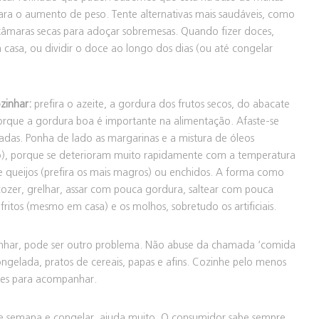
 para o aumento de peso. Tente alternativas mais saudáveis, como
tâmaras secas para adoçar sobremesas. Quando fizer doces,
asa, ou dividir o doce ao longo dos dias (ou até congelar
zinhar:
prefira o azeite, a gordura dos frutos secos, do abacate
orque a gordura boa é importante na alimentação. Afaste-se
radas. Ponha de lado as margarinas e a mistura de óleos
do), porque se deterioram muito rapidamente com a temperatura
queijos (prefira os mais magros) ou enchidos. A forma como
ozer, grelhar, assar com pouca gordura, saltear com pouca
fritos (mesmo em casa) e os molhos, sobretudo os artificiais.
zinhar, pode ser outro problema. Não abuse da chamada ‘comida
gelada, pratos de cereais, papas e afins. Cozinhe pelo menos
mes para acompanhar.
e semana e congelar, ajuda muito. O consumidor sabe sempre