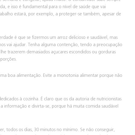
ada, e isso é fundamental para o nível de saúde que vai
 trabalho estará, por exemplo, a proteger-se também, apesar de
erdade é que se fizermos um arroz delicioso e saudável, mas
 nos vai ajudar. Tenha alguma contenção, tendo a preocupação
em lhe trazerem demasiados açucares escondidos ou gorduras
 porções.
ma boa alimentação. Evite a monotonia alimentar porque não
 dedicados à cozinha. É claro que os da autoria de nutricionistas
 a informação e divirta-se, porque há muita comida saudável
r, todos os dias, 30 minutos no mínimo. Se não conseguir,