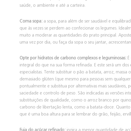
saúde, o ambiente e até a carteira.
Coma sopa:
a sopa, para além de ser saudável e equilibra
que às vezes se perdem ao confecionar os legumes. Idealme
muito a moderar as quantidades do prato principal. Apost
uma vez por dia, ou faça da sopa o seu jantar, acrescent
Opte por hidratos de carbono complexos e leguminosas:
É 
integral do que na sua forma refinada. E este será um do
especialistas. Tente substituir o pão a batata, arroz, mas
demasiado glúten (que mesmo para pessoas sem qualquer i
pontualmente e substitua por alternativas mais saudáveis,
saciedade e controlo de peso. São indicadas as versões i
substituições de qualidade, como o arroz branco por quin
carbono de libertação lenta, como a batata-doce. Quanto às
que é uma boa altura para se lembrar do grão, feijão, ervilh
Fuja do açúcar refinado:
ingira a menor quantidade de açú