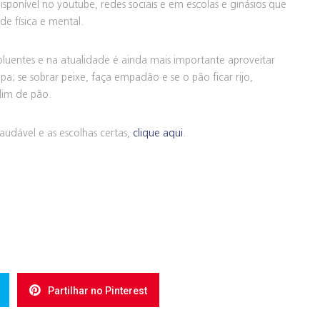
isponível no youtube, redes sociais e em escolas e ginásios que
úde física e mental.
oluentes e na atualidade é ainda mais importante aproveitar
; se sobrar peixe, faça empadão e se o pão ficar rijo,
dim de pão.
audável e as escolhas certas,
clique aqui
.
Partilhar no Pinterest