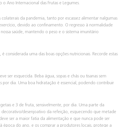
o Ano Internacional das Frutas e Legumes.
s colaterais da pandemia, tanto por escassez alimentar nalgumas
 exercício, devido ao confinamento. O regresso à normalidade
nossa saúde, mantendo o peso e o sistema imunitário
o, é considerada uma das boas opções nutricionais. Recorde estas
ve ser esquecida. Beba água, sopas e chás ou tisanas sem
s por dia. Uma boa hidratação é essencial, podendo contribuir
vegetais e 3 de fruta, sensivelmente, por dia. Uma parte da
 decorativo/desenjoativo da refeição, esquecendo que metade
deve ser a maior fatia da alimentação e que nunca pode ser
à época do ano, e os comprar a produtores locais, protege a