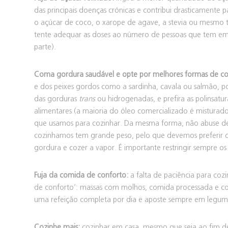
das principais doenças crónicas e contribui drasticamente
o açúcar de coco, o xarope de agave, a stevia ou mesmo 
tente adequar as doses ao número de pessoas que tem em c
parte).
Coma gordura saudável e opte por melhores formas de co
e dos peixes gordos como a sardinha, cavala ou salmão, p
das gorduras
trans
ou hidrogenadas, e prefira as polinsatu
alimentares (a maioria do óleo comercializado é mistura
que usamos para cozinhar. Da mesma forma, não abuse de 
cozinhamos tem grande peso, pelo que devemos preferir c
gordura e cozer a vapor. É importante restringir sempre os 
Fuja da comida de conforto:
a falta de paciência para co
de conforto’: massas com molhos, comida processada e con
uma refeição completa por dia e aposte sempre em legu
Cozinhe mais:
cozinhar em casa, mesmo que seja ao fim d