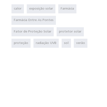
calor
exposição solar
Farmácia
Farmácia Entre As Pontes
Fator de Proteção Solar
protetor solar
proteção
radiação UVB
sol
verão