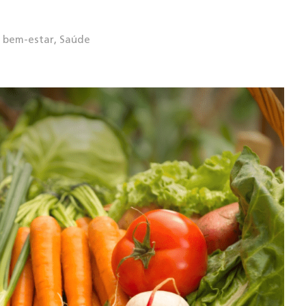
 bem-estar
,
Saúde