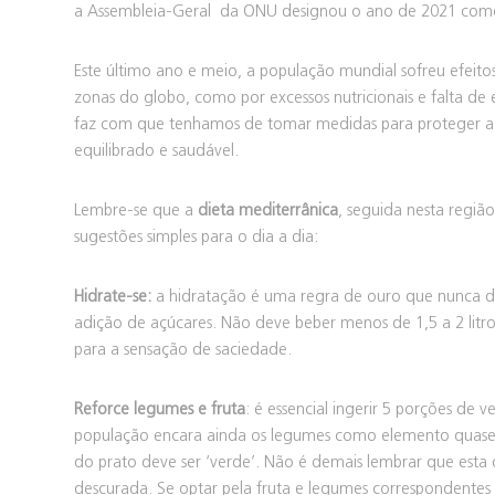
a Assembleia-Geral da ONU designou o ano de 2021 como 
Este último ano e meio, a população mundial sofreu efeito
zonas do globo, como por excessos nutricionais e falta de
faz com que tenhamos de tomar medidas para proteger a 
equilibrado e saudável.
Lembre-se que a
dieta mediterrânica
, seguida nesta regiã
sugestões simples para o dia a dia:
Hidrate-se:
a hidratação é uma regra de ouro que nunca de
adição de açúcares. Não deve beber menos de 1,5 a 2 litro
para a sensação de saciedade.
Reforce legumes e fruta
: é essencial ingerir 5 porções de 
população encara ainda os legumes como elemento quase
do prato deve ser ‘verde’. Não é demais lembrar que esta 
descurada. Se optar pela fruta e legumes correspondentes 