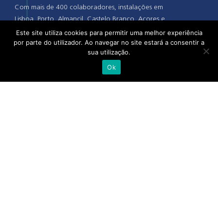
Com mais de 400 colaboradores, instalações em
Lisboa, Porto, Almancil, Castelo Branco, Açores e
Madeira, a Alliance Healthcare e as suas pessoas
Este site utiliza cookies para permitir uma melhor experiência
por parte do utilizador. Ao navegar no site estará a consentir a
acreditam que quando se junta a experiência,
sua utilização.
talento e competência de todo o setor, camos
cada vez mais próximos de uma saúde melhor.
Ok
alliance-healthcare.pt
© 2023 ALLIANCE HEALTHCARE. TODOS OS DIREITOS