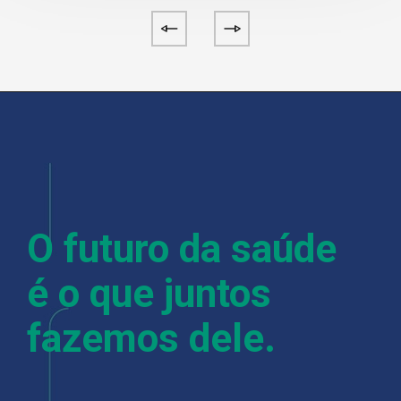
O futuro da saúde
é o que juntos
fazemos dele.