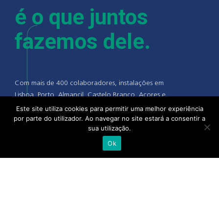
é o que juntos
fazemos dele.
Com mais de 400 colaboradores, instalações em
Lisboa, Porto, Almancil, Castelo Branco, Açores e
Madeira, a Alliance Healthcare e as suas pessoas
Este site utiliza cookies para permitir uma melhor experiência
por parte do utilizador. Ao navegar no site estará a consentir a
acreditam que quando se junta a experiência,
sua utilização.
talento e competência de todo o setor, camos
cada vez mais próximos de uma saúde melhor.
Ok
alliance-healthcare.pt