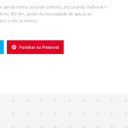
de sair da minha zona de conforto, procurando melhorar e
cto. Por fim, gostei da necessidade de aplicar os
co e não só teórico.
Partilhar no Pinterest