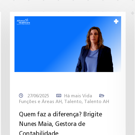
27/06/2025
Há mais Vida
Funções e Áreas AH
,
Talento
,
Talento AH
Quem faz a diferença? Brigite
Nunes Maia, Gestora de
Contabilidade