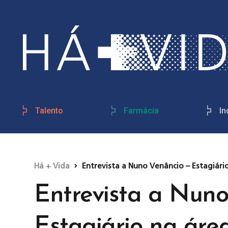
Talento
Farmácia
In
Há + Vida
Entrevista a Nuno Venâncio – Estagiári
Entrevista a Nuno
Estagiário na áre