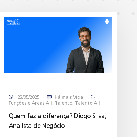
23/05/2025
Há mais Vida
Funções e Áreas AH
,
Talento
,
Talento AH
Quem faz a diferença? Diogo Silva,
Analista de Negócio