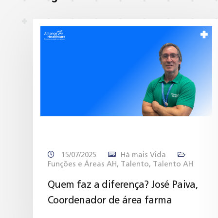
15/07/2025
Há mais Vida
Funções e Áreas AH
,
Talento
,
Talento AH
Quem faz a diferença? José Paiva,
Coordenador de área farma