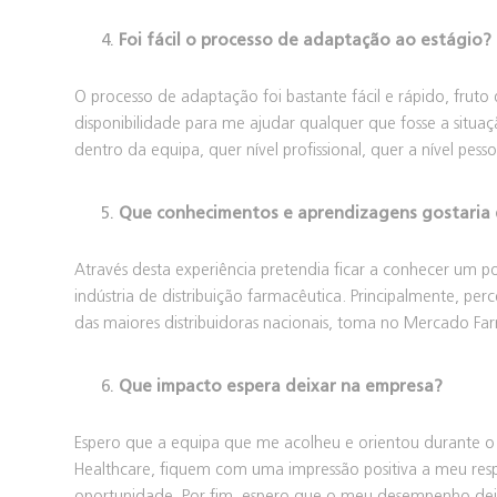
Foi fácil o processo de adaptação ao estágio?
O processo de adaptação foi bastante fácil e rápido, fru
disponibilidade para me ajudar qualquer que fosse a situ
dentro da equipa, quer nível profissional, quer a nível pesso
Que conhecimentos e aprendizagens gostaria d
Através desta experiência pretendia ficar a conhecer um 
indústria de distribuição farmacêutica. Principalmente, p
das maiores distribuidoras nacionais, toma no Mercado F
Que impacto espera deixar na empresa?
Espero que a equipa que me acolheu e orientou durante o
Healthcare, fiquem com uma impressão positiva a meu res
oportunidade. Por fim, espero que o meu desempenho dei