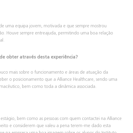
to de uma equipa jovem, motivada e que sempre mostrou
ação. Houve sempre entreajuda, permitindo uma boa relação
al.
e obter através desta experiência?
pouco mais sobre o funcionamento e áreas de atuação da
erceber o posicionamento que a Alliance Healthcare, sendo uma
armacêutico, bem como toda a dinâmica associada.
 estágio, bem como as pessoas com quem contactei na Alliance
peito e considerem que valeu a pena terem-me dado esta
xe na empresa uma boa imagem sobre os alunos do Instituto