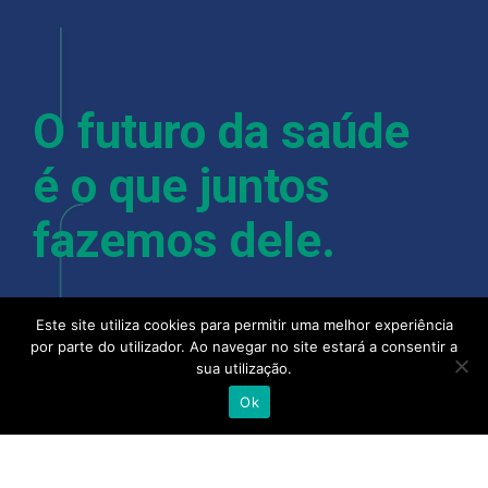
O futuro da saúde
é o que juntos
fazemos dele.
Este site utiliza cookies para permitir uma melhor experiência
Com mais de 400 colaboradores, instalações em
por parte do utilizador. Ao navegar no site estará a consentir a
Lisboa, Porto, Almancil, Castelo Branco, Açores e
sua utilização.
Madeira, a Alliance Healthcare e as suas pessoas
Ok
acreditam que quando se junta a experiência,
talento e competência de todo o setor, camos
cada vez mais próximos de uma saúde melhor.