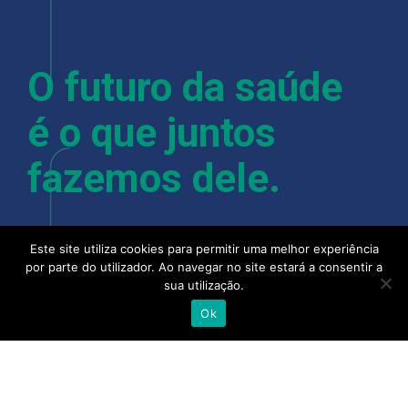
O futuro da saúde
é o que juntos
fazemos dele.
Este site utiliza cookies para permitir uma melhor experiência
Com mais de 400 colaboradores, instalações em
por parte do utilizador. Ao navegar no site estará a consentir a
Lisboa, Porto, Almancil, Castelo Branco, Açores e
sua utilização.
Madeira, a Alliance Healthcare e as suas pessoas
Ok
acreditam que quando se junta a experiência,
talento e competência de todo o setor, camos
cada vez mais próximos de uma saúde melhor.