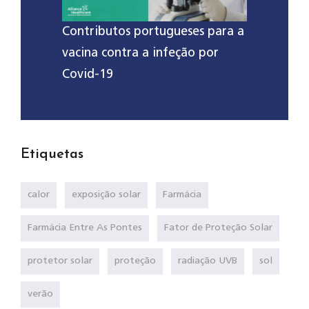
Contributos portugueses para a
vacina contra a infeção por
Covid-19
Etiquetas
calor
exposição solar
Farmácia
Farmácia Entre As Pontes
Fator de Proteção Solar
protetor solar
proteção
radiação UVB
sol
verão