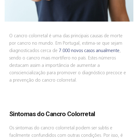
O cancro colorretal é uma das principais causas de morte
por cancro no mundo. Em Portugal, estima-se que sejam
diagnosticados cerca de
7.000 novos casos anualmente
,
sendo o cancro mais mortífero no país. Estes números
destacam assim a importância de aumentar a
consciencialização para promover o diagnóstico precoce e
a prevenção do cancro colorretal.
Sintomas do Cancro Colorretal
Os sintomas do cancro colorretal podem ser subtis e
facilmente confundidos com outras condições. Por isso, é