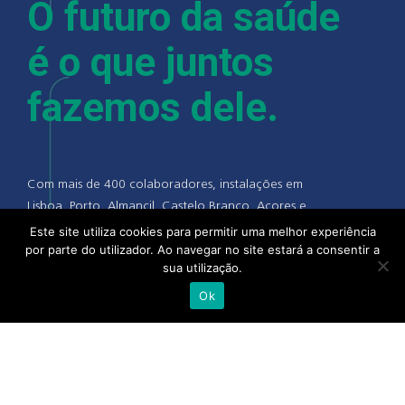
O futuro da saúde
é o que juntos
fazemos dele.
Com mais de 400 colaboradores, instalações em
Lisboa, Porto, Almancil, Castelo Branco, Açores e
Madeira, a Alliance Healthcare e as suas pessoas
Este site utiliza cookies para permitir uma melhor experiência
por parte do utilizador. Ao navegar no site estará a consentir a
acreditam que quando se junta a experiência,
sua utilização.
talento e competência de todo o setor, camos
cada vez mais próximos de uma saúde melhor.
Ok
alliance-healthcare.pt