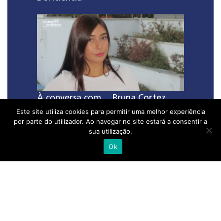
À conversa com… Bruna Cortez,
Este site utiliza cookies para permitir uma melhor experiência
Estagiária na Alliance Healthcare
por parte do utilizador. Ao navegar no site estará a consentir a
sua utilização.
Ok
Etiquetas
calor
exposição solar
Farmácia