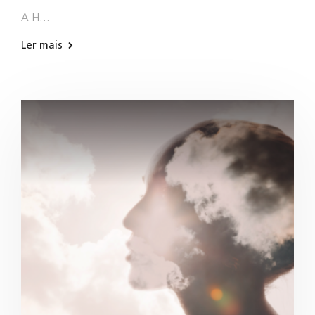
A H…
Ler mais