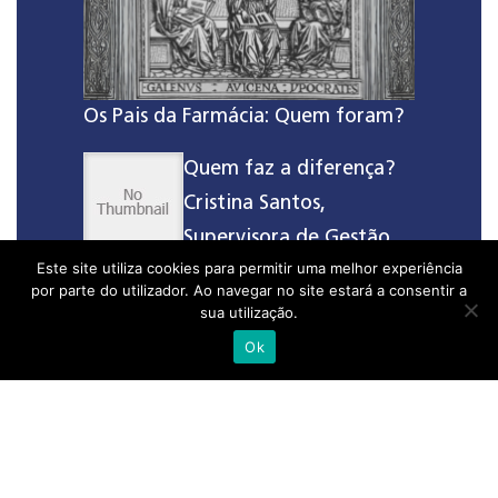
Os Pais da Farmácia: Quem foram?
Quem faz a diferença?
Cristina Santos,
Supervisora de Gestão
Este site utiliza cookies para permitir uma melhor experiência
de Crédito
por parte do utilizador. Ao navegar no site estará a consentir a
sua utilização.
Ok
Etiquetas
calor
exposição solar
Farmácia